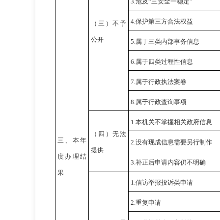
3.
危及“三安全一稳定”
4.
保护第三方合法权益
（三）不予
公开
5.
属于三类内部事务信息
6.
属于四类过程性信息
7.
属于行政执法案卷
8.
属于行政查询事项
1.
本机关不掌握相关政府信息
（四）无法
三、本年
2.
没有现成信息需要另行制作
提供
度办理结
3.
补正后申请内容仍不明确
果
1.
信访举报投诉类申请
2.
重复申请