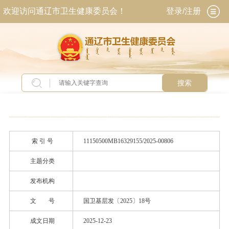
欢迎访问通辽市卫生健康委员会！
登录/注册
搜索
当前位置：
首页
>
政务公开
>
政府信息公开
>
法
定主动公开内容
>
政策文件
索 引 号
11150500MB16329155/2025-00806
主题分类
发布机构
文 号
国卫基层发〔2025〕18号
成文日期
2025-12-23