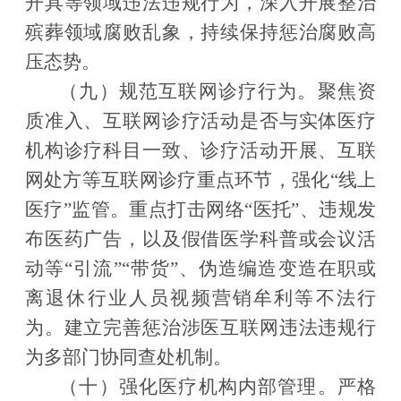
开具等领域违法违规行为，深入开展整治
殡葬领域腐败乱象，持续保持惩治腐败高
压态势。
（九）规范互联网诊疗行为。
聚焦资
质准入、互联网诊疗活动是否与实体医疗
机构诊疗科目一致、诊疗活动开展、互联
网处方等互联网诊疗重点环节，强化
“
线上
医疗
”
监管。重点打击网络
“
医托
”
、违规发
布医药广告，以及假借医学科普或会议活
动等
“
引流
”“
带货
”
、伪造编造变造在职或
离退休行业人员视频营销牟利等不法行
为。建立完善惩治涉医互联网违法违规行
为多部门协同查处机制。
（十）强化医疗机构内部管理。
严格