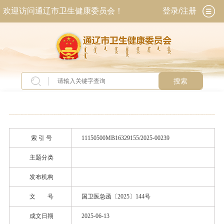
欢迎访问通辽市卫生健康委员会！
登录/注册
搜索
当前位置：
首页
>
政务公开
>
政府信息公开
>
法
定主动公开内容
>
政策文件
索 引 号
11150500MB16329155/2025-00239
主题分类
发布机构
文 号
国卫医急函〔2025〕144号
成文日期
2025-06-13