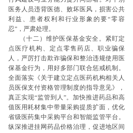
医务人员违背医德、败坏医风，损害公共
利益、患者权利和行业形象的要
“
零容
忍
”
，严肃处理。
（十二）维护医保基金安全
。
紧盯定
点医疗机构、定点零售药店、职业骗保
人，严厉打击欺诈骗保和整治违规使用医
保基金行为，用好多部门联合惩戒机制。
全面落实《关于建立定点医药机构相关人
员医保支付资格管理制度的指导意见》，
真正实现
“
监管到人
”
。加快推进药品和高
值医用耗材集中带量采购提质扩面，优化
省级医药集中采购平台和智能监管平台。
纵深推进挂网药品价格治理，促进地区间