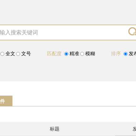
全文
文号
匹配度
精准
模糊
排序
发
件
标题