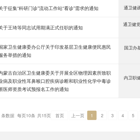
关于征集“科研门诊”流动工作站“看诊”需求的通知
通卫健函
通卫健党组
关于王琦等同志试用期满正式任职的通知
国家卫生健康委办公厅关于印发基层卫生健康便民惠民
国卫办基
服务举措的通知
内蒙古自治区卫生健康委关于开展全区物理因素所致职
内卫职健
业病及职业性耳鼻喉口腔疾病诊断和职业性化学中毒诊
断医师资质考试预报名工作的通知
条数据
每页
10
条
共
15
页
首页
上一页
1
2
3
4
5