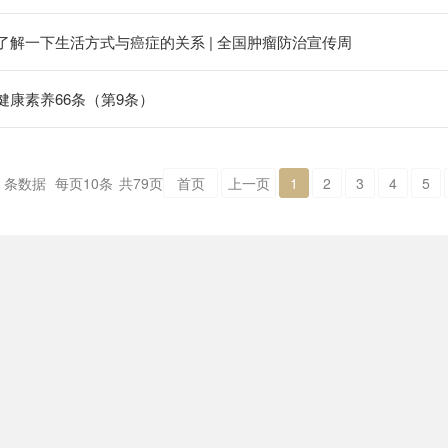
了解一下生活方式与癌症的关系 | 全国肿瘤防治宣传周
健康素养66条（第9条）
条数据
每页
10
条
共
79
页
首页
上一页
1
2
3
4
5