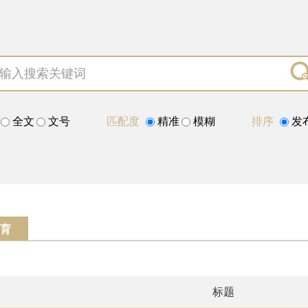
全文
文号
匹配度
精准
模糊
排序
发
育
标题