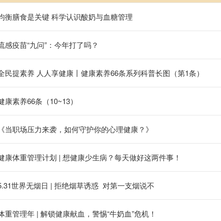
均衡膳食是关键 科学认识酸奶与血糖管理
流感疫苗“九问”：今年打了吗？
全民提素养 人人享健康丨健康素养66条系列科普长图（第1条）
健康素养66条（10~13）
《当职场压力来袭，如何守护你的心理健康？》
健康体重管理计划 | 想健康少生病？每天做好这两件事！
5.31世界无烟日 | 拒绝烟草诱惑 对第一支烟说不
体重管理年 | 解锁健康献血，警惕“牛奶血”危机！