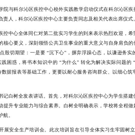
卫生学院与科尔沁区疾控中心校外实践教学启动仪式在科尔沁区
负责人，科尔沁区疾控中心主要负责同志及相关代表出席仪式
疾控中心全体同仁对第二批实习学生的到来表示热烈欢迎，希
的核心要义，深刻领悟公共卫生事业的重大意义与自身肩负的
点殷切期望：一是要 “沉下心”，摒弃浮躁心态，以谦逊务实
践困惑，将书本知识中的 “为什么” 转化为解决实际问题的 
待数据报表等基础工作，更要以耐心服务咨询群众、以细心筑
书记白树全发表讲话。首先，对科尔沁区疾控中心为学生搭建
动提升专业能力与综合素养。白树全明确表示，学校将全程做
护航。
开展安全生产培训会。此次培训旨在引导全体实习生牢固树立 