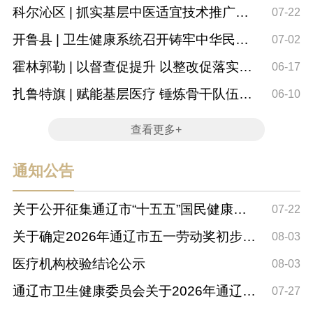
科尔沁区 | 抓实基层中医适宜技术推广落
07-22
地惠民
开鲁县 | 卫生健康系统召开铸牢中华民族
07-02
共同体意识...
霍林郭勒 | 以督查促提升 以整改促落实—
06-17
扎实推进...
扎鲁特旗 | 赋能基层医疗 锤炼骨干队伍
06-10
——扎鲁特...
查看更多+
通知公告
关于公开征集通辽市“十五五”国民健康规
07-22
划意见建...
关于确定2026年通辽市五一劳动奖初步推
08-03
荐对象的公示
医疗机构校验结论公示
08-03
通辽市卫生健康委员会关于2026年通辽市
07-27