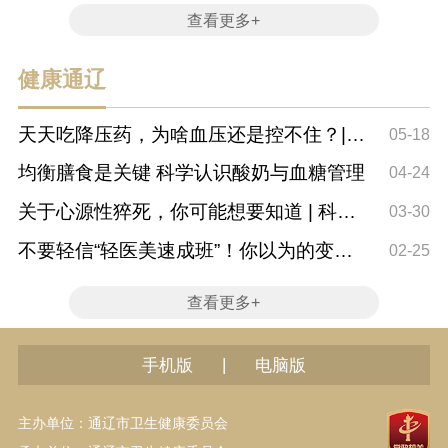
实验室生物...
查看更多+
健康通辽
天天吃降压药，为啥血压还是控不住？|
05-18
科普时间
均衡膳食是关键 科学认识酸奶与血糖管理
04-24
关于心源性猝死，你可能想要知道 | 科普
03-30
时间
不要轻信“轻医美速成班”！你以为的变美
02-25
捷径，可...
查看更多+
|
手机版
电脑版
主办单位：通辽市卫生健康委员会