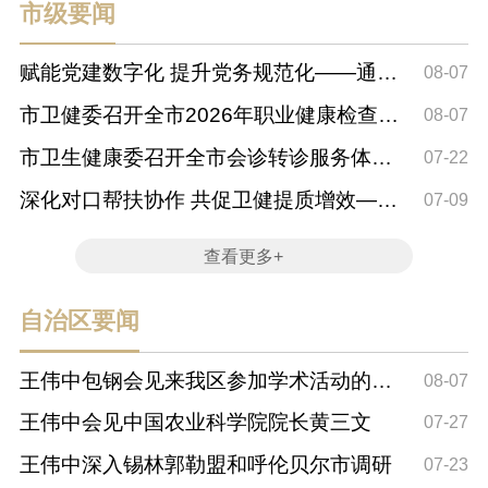
市级要闻
赋能党建数字化 提升党务规范化——通辽
08-07
市卫生健康...
市卫健委召开全市2026年职业健康检查机
08-07
构专项监督...
市卫生健康委召开全市会诊转诊服务体系
07-22
建设工作座谈会
深化对口帮扶协作 共促卫健提质增效——
07-09
呼和浩特市...
查看更多+
自治区要闻
王伟中包钢会见来我区参加学术活动的院
08-07
士专家
王伟中会见中国农业科学院院长黄三文
07-27
王伟中深入锡林郭勒盟和呼伦贝尔市调研
07-23